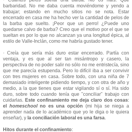
barbaridad. No me daba cuenta moviéndome y yendo a
trabajar; estando en mucho sitios no se nota. Estar
encerrado en casa me ha hecho ver la cantidad de pelos de
la barba que suelto. ¡Peor que un perro! ¿Puede uno
quedarse calvo de barba? Creo que el motivo por el que se
sueltan es por lo que no alcanzan ya una longitud épica, al
estilo de Valle-Inclán, como me habría gustado tener.
· Creía que sería más duro estar encerrado. Partía con
ventaja, y es que al ser tan misántropo y casero, la
perspectiva de no poder salir no sólo no me entristecía, sino
que me parecía estupenda. Pero lo difícil iba a ser convivir
con tres mujeres en casa. Sobre todo, con una niña de 7
demasiado inteligente pidiendo tiempo, y con otra de año y
medio, a la que tienes que estar vigilando sí o sí. Ha sido
duro, sobre todo cuando tenía que "conciliar" trabajo con
cuidarlas.
Este confinamiento me deja claro dos cosas
:
el
homeschool
no es una opción
(mi hija se niega a
aprender nada de lo académico que yo le diga o le quiera
enseñar), y
la conciliación laboral es una farsa
.
Hitos durante el confinamiento
: