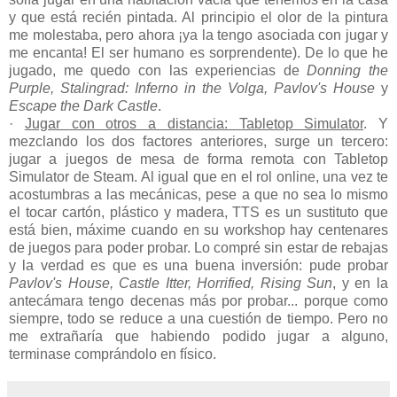
y que está recién pintada. Al principio el olor de la pintura
me molestaba, pero ahora ¡ya la tengo asociada con jugar y
me encanta! El ser humano es sorprendente). De lo que he
jugado, me quedo con las experiencias de
Donning the
Purple, Stalingrad: Inferno in the Volga, Pavlov's House
y
Escape the Dark Castle
.
·
Jugar con otros a distancia: Tabletop Simulator
. Y
mezclando los dos factores anteriores, surge un tercero:
jugar a juegos de mesa de forma remota con Tabletop
Simulator de Steam. Al igual que en el rol online, una vez te
acostumbras a las mecánicas, pese a que no sea lo mismo
el tocar cartón, plástico y madera, TTS es un sustituto que
está bien, máxime cuando en su workshop hay centenares
de juegos para poder probar. Lo compré sin estar de rebajas
y la verdad es que es una buena inversión: pude probar
Pavlov's House, Castle Itter, Horrified, Rising Sun
, y en la
antecámara tengo decenas más por probar... porque como
siempre, todo se reduce a una cuestión de tiempo. Pero no
me extrañaría que habiendo podido jugar a alguno,
terminase comprándolo en físico.