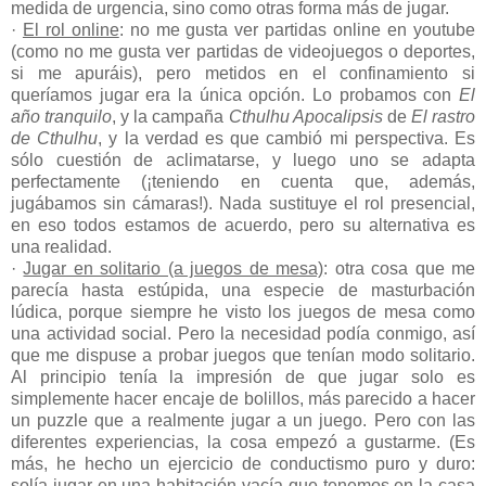
medida de urgencia, sino como otras forma más de jugar.
·
El rol online
: no me gusta ver partidas online en youtube
(como no me gusta ver partidas de videojuegos o deportes,
si me apuráis), pero metidos en el confinamiento si
queríamos jugar era la única opción. Lo probamos con
El
año tranquilo
, y la campaña
Cthulhu Apocalipsis
de
El rastro
de Cthulhu
, y la verdad es que cambió mi perspectiva. Es
sólo cuestión de aclimatarse, y luego uno se adapta
perfectamente (¡teniendo en cuenta que, además,
jugábamos sin cámaras!). Nada sustituye el rol presencial,
en eso todos estamos de acuerdo, pero su alternativa es
una realidad.
·
Jugar en solitario (a juegos de mesa)
: otra cosa que me
parecía hasta estúpida, una especie de masturbación
lúdica, porque siempre he visto los juegos de mesa como
una actividad social. Pero la necesidad podía conmigo, así
que me dispuse a probar juegos que tenían modo solitario.
Al principio tenía la impresión de que jugar solo es
simplemente hacer encaje de bolillos, más parecido a hacer
un puzzle que a realmente jugar a un juego. Pero con las
diferentes experiencias, la cosa empezó a gustarme. (Es
más, he hecho un ejercicio de conductismo puro y duro:
solía jugar en una habitación vacía que tenemos en la casa